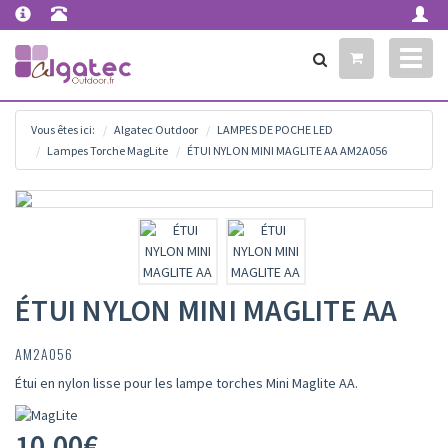
Toggl
naviga
Vous êtes ici:
Algatec Outdoor
LAMPES DE POCHE LED
Lampes Torche MagLite
ÉTUI NYLON MINI MAGLITE AA AM2A056
ÉTUI NYLON MINI MAGLITE AA
AM2A056
Étui en nylon lisse pour les lampe torches Mini Maglite AA.
10.00
€