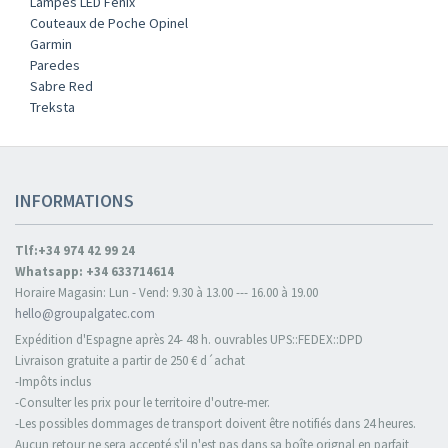
Lampes LED Fenix
Couteaux de Poche Opinel
Garmin
Paredes
Sabre Red
Treksta
INFORMATIONS
Tlf:+34 974 42 99 24
Whatsapp: +34 633714614
Horaire Magasin: Lun - Vend: 9.30 à 13.00 --- 16.00 à 19.00
hello@groupalgatec.com
Expédition d'Espagne après 24- 48 h. ouvrables UPS::FEDEX::DPD
Livraison gratuite a partir de 250 € d´achat
-Impôts inclus
-Consulter les prix pour le territoire d'outre-mer.
-Les possibles dommages de transport doivent être notifiés dans 24 heures.
Aucun retour ne sera accepté s'il n'est pas dans sa boîte orignal en parfait