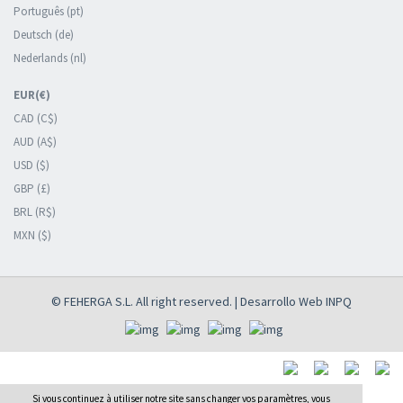
Português (pt)
Deutsch (de)
Nederlands (nl)
EUR(€)
CAD (C$)
AUD (A$)
USD ($)
GBP (£)
BRL (R$)
MXN ($)
© FEHERGA S.L. All right reserved. | Desarrollo Web
INPQ
Si vous continuez à utiliser notre site sans changer vos paramètres, vous