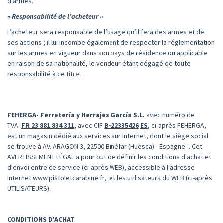
d’armes.
« Responsabilité de l’acheteur »
L’acheteur sera responsable de l’usage qu’il fera des armes et de
ses actions ; il lui incombe également de respecter la réglementation
sur les armes en vigueur dans son pays de résidence ou applicable
en raison de sa nationalité, le vendeur étant dégagé de toute
responsabilité à ce titre.
FEHERGA- Ferretería y Herrajes García S.L.
avec numéro de
TVA
FR 23 881 834 311
, avec CIF
B-22335426
ES
, ci-après FEHERGA,
est un magasin dédié aux services sur Internet, dont le siège social
se trouve à AV. ARAGON 3, 22500 Binéfar (Huesca) - Espagne -. Cet
AVERTISSEMENT LÉGAL a pour but de définir les conditions d'achat et
d'envoi entre ce service (ci-après WEB), accessible à l'adresse
Internet www.pistoletcarabine.fr, et les utilisateurs du WEB (ci-après
UTILISATEURS).
CONDITIONS D'ACHAT