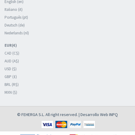
English (en)
Italiano (it)
Português (pt)
Deutsch (de)
Nederlands (nl)
EUR(€)
CAD (C$)
AUD (A$)
USD ($)
GBP (£)
BRL (R$)
MXN ($)
© FEHERGA S.L. All right reserved. | Desarrollo Web
INPQ