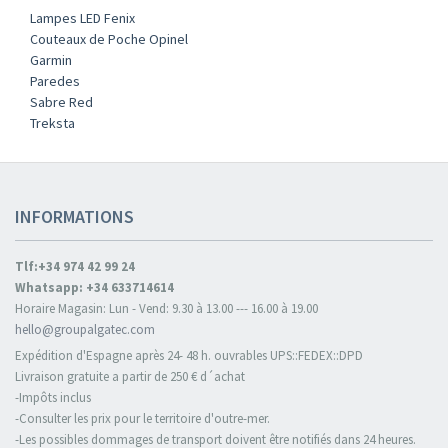
Lampes LED Fenix
Couteaux de Poche Opinel
Garmin
Paredes
Sabre Red
Treksta
INFORMATIONS
Tlf:+34 974 42 99 24
Whatsapp: +34 633714614
Horaire Magasin: Lun - Vend: 9.30 à 13.00 --- 16.00 à 19.00
hello@groupalgatec.com
Expédition d'Espagne après 24- 48 h. ouvrables UPS::FEDEX::DPD
Livraison gratuite a partir de 250 € d´achat
-Impôts inclus
-Consulter les prix pour le territoire d'outre-mer.
-Les possibles dommages de transport doivent être notifiés dans 24 heures.