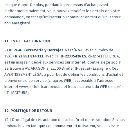
chaque étape. De plus, pendant le processus d'achat, avant
d'effectuer le paiement, vous pouvez modifier les détails de votre
commande, en tant qu'utilisateur ou continuer en tant qu'utilisateur
non enregistré.
11. TVA ET FACTURATION
FEHERGA- Ferretería y Herrajes García S.L.
avec numéro de
TVA
FR 23 881 834 311
, avec CIF
B-22335426
ES
, ci-après FEHERGA,
est un magasin dédié aux services sur Internet, dont le siège social
se trouve à AV. ARAGON 3, 22500 Binéfar (Huesca) - Espagne -. Cet
AVERTISSEMENT LÉGAL a pour but de définir les conditions d'achat et
d'envoi entre ce service (ci-après WEB), accessible à l'adresse
Internet www.pistoletcarabine.fr, et les utilisateurs du WEB (ci-après
UTILISATEURS).
12. POLITIQUE DE RETOUR
12.1 Droit légal de rétractation de l'achat Droit de rétractation Si vous
embauchez en tant que consommateur et utilisateur, vous avez le