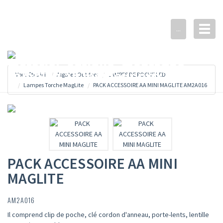
Toggl
...
naviga
Vous êtes ici:
Algatec Outdoor
LAMPES DE POCHE LED
Lampes Torche MagLite
PACK ACCESSOIRE AA MINI MAGLITE AM2A016
PACK ACCESSOIRE AA MINI
MAGLITE
AM2A016
Il comprend clip de poche, clé cordon d'anneau, porte-lents, lentille