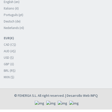
English (en)
Italiano (it)
Português (pt)
Deutsch (de)
Nederlands (nl)
EUR(€)
CAD (C$)
AUD (A$)
USD ($)
GBP (£)
BRL (R$)
MXN ($)
© FEHERGA S.L. All right reserved. | Desarrollo Web
INPQ