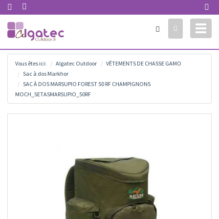
Toggl
naviga
Vous êtes ici:
Algatec Outdoor
VÊTEMENTS DE CHASSE GAMO
Sac à dos Markhor
SAC À DOS MARSUPIO FOREST 50 RF CHAMPIGNONS
MOCH_SETASMARSUPIO_50RF