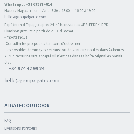
Whatsapp: +34 633714614
Horaire Magasin: Lun - Vend: 9.30 à 13.00 --- 16.00 à 19.00
hello@groupalgatec.com
Expédition d'Espagne après 24- 48 h. ouvrables UPS::FEDEX::DPD
Livraison gratuite a partir de 250 € d´achat
-Impôts inclus
-Consulter les prix pour le territoire d'outre-mer.
-Les possibles dommages de transport doivent être notifiés dans 24 heures.
Aucun retour ne sera accepté s'il n'est pas dans sa boîte orignal en parfait
état.
+34 974 42 99 24
hello@groupalgatec.com
ALGATEC OUTDOOR
FAQ
Livraisons et retours