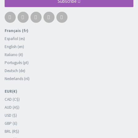
Subscribe
Français (fr)
Español (es)
English (en)
Italiano (it)
Português (pt)
Deutsch (de)
Nederlands (nl)
EUR(€)
CAD (C$)
AUD (A$)
USD ($)
GBP (£)
BRL (R$)