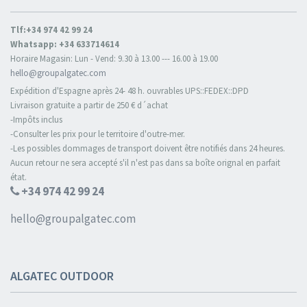
Tlf:+34 974 42 99 24
Whatsapp: +34 633714614
Horaire Magasin: Lun - Vend: 9.30 à 13.00 --- 16.00 à 19.00
hello@groupalgatec.com
Expédition d'Espagne après 24- 48 h. ouvrables UPS::FEDEX::DPD
Livraison gratuite a partir de 250 € d´achat
-Impôts inclus
-Consulter les prix pour le territoire d'outre-mer.
-Les possibles dommages de transport doivent être notifiés dans 24 heures.
Aucun retour ne sera accepté s'il n'est pas dans sa boîte orignal en parfait
état.
+34 974 42 99 24
hello@groupalgatec.com
ALGATEC OUTDOOR