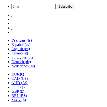
Subscribe
Français (fr)
Español (es)
English (en)
Italiano (it)
Português (pt)
Deutsch (de)
Nederlands (nl)
EUR(€)
CAD (C$)
AUD (A$)
USD ($)
GBP (£)
BRL (R$)
MXN ($)