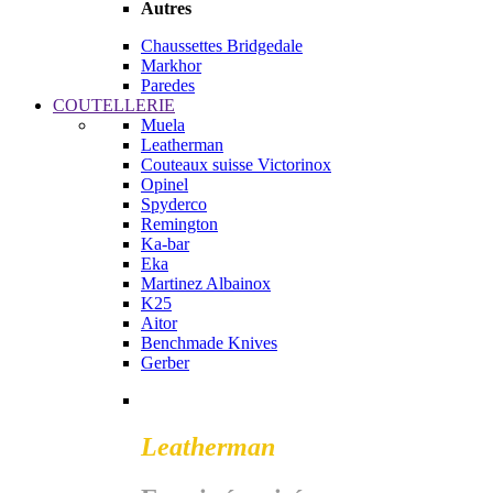
Autres
Chaussettes Bridgedale
Markhor
Paredes
COUTELLERIE
Muela
Leatherman
Couteaux suisse Victorinox
Opinel
Spyderco
Remington
Ka-bar
Eka
Martinez Albainox
K25
Aitor
Benchmade Knives
Gerber
Leatherman