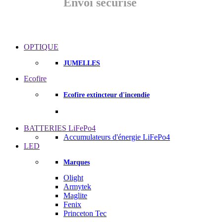
Envoi sécurisé
OPTIQUE
JUMELLES
Ecofire
Ecofire extincteur d'incendie
BATTERIES LiFePo4
Accumulateurs d'énergie LiFePo4
LED
Marques
Olight
Armytek
Maglite
Fenix
Princeton Tec