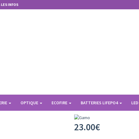
 LES INFOS
HASSE GAMO
Equipement Gamo
COU CHAUFFANT GAMO SET 3 UNITÉS
COU CHAUFFANT
458099400
ERIE
OPTIQUE
ECOFIRE
BATTERIES LIFEPO4
LE
Set de 3 cou chauffant polaires mé
23.00
€