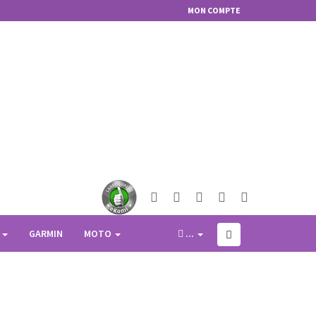
MON COMPTE
 GAMO SET 3 UNITÉS
D
GARMIN
MOTO
...
langer les couleurs (vert, camo, orange camo)