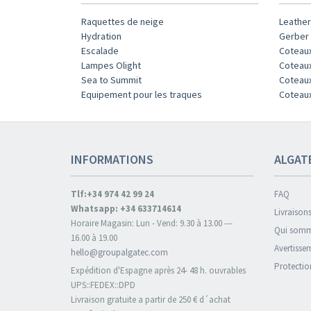
Raquettes de neige
Leathe
Hydration
Gerber
Escalade
Coteaux
Lampes Olight
Coteaux
Sea to Summit
Coteau
Equipement pour les traques
Coteaux
INFORMATIONS
ALGAT
Tlf:+34 974 42 99 24
FAQ
Whatsapp: +34 633714614
Livraisons
Horaire Magasin: Lun - Vend: 9.30 à 13.00 ---
Qui somm
16.00 à 19.00
Avertisse
hello@groupalgatec.com
Protectio
Expédition d'Espagne après 24- 48 h. ouvrables
UPS::FEDEX::DPD
Livraison gratuite a partir de 250 € d´achat