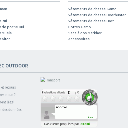
rman
Vêtements de chasse Gamo
Vêtements de chasse Deerhunter
 Rui
Vêtements de chasse Hart
 de poche Rui
Bottes Gamo
x Muela
Sacs à dos Markhor
 Aitor
Accessoires
EC OUTDOOR
 et retours
es-nous ?
ment légal
n des données