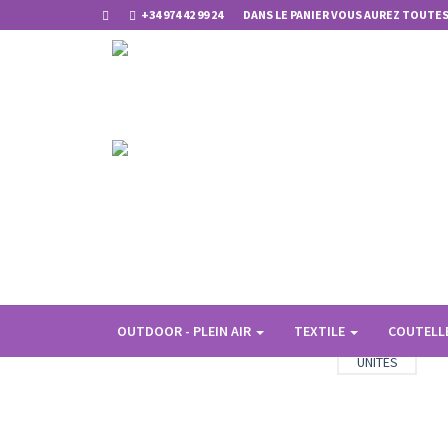
+34 974 42 99 24
DANS LE PANIER VOUS AUREZ TOUTES
Vous êtes ici:
Algatec Outdoor
VÊTEMENTS DE C
OUTDOOR - PLEIN AIR
TEXTILE
COUTELL